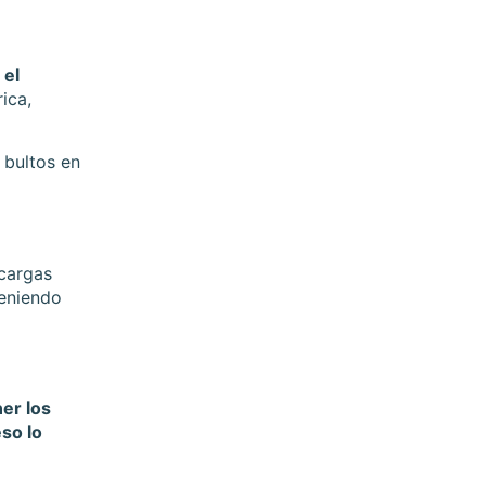
 el
ica,
 bultos en
 cargas
teniendo
er los
eso lo