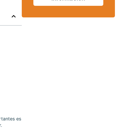
rtantes es
.