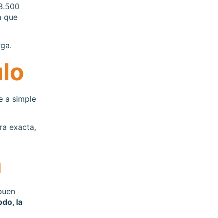
 3.500
a que
rga.
ulo
e a simple
ra exacta,
n
buen
odo, la