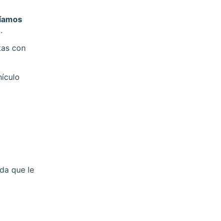
ríamos
.
tas con
hículo
ada que le