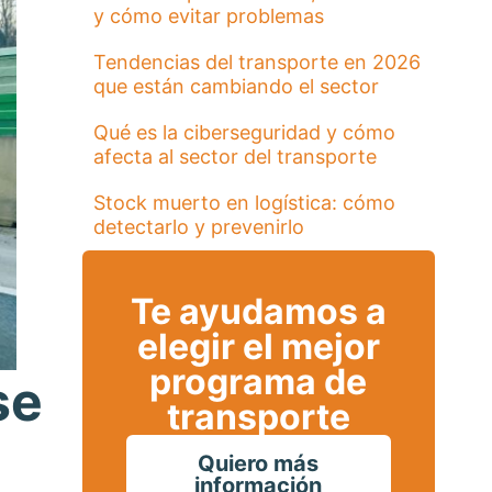
y cómo evitar problemas
Tendencias del transporte en 2026
que están cambiando el sector
Qué es la ciberseguridad y cómo
afecta al sector del transporte
Stock muerto en logística: cómo
detectarlo y prevenirlo
Te ayudamos a
elegir el mejor
programa de
se
transporte
Quiero más
información