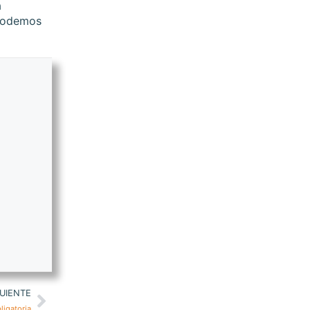
a
 podemos
UIENTE
ligatoria