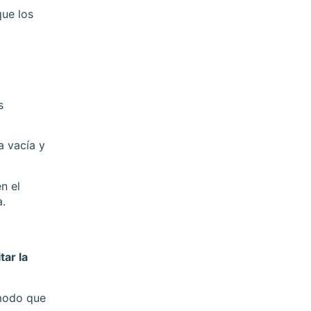
que los
s
a vacía y
n el
a.
tar la
 modo que