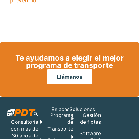
prevenirlo
Te ayudamos a elegir el mejor
programa de transporte
Llámanos
Enlaces
Soluciones
Programa
Gestión
de
de flotas
Consultoría
Transporte
con más de
Software
30 años de