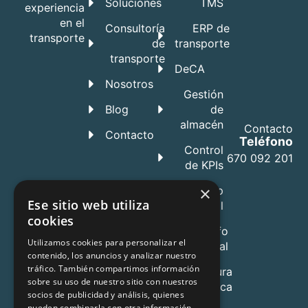
Soluciones
TMS
experiencia
en el
Consultoría
ERP de
transporte
de
transporte
transporte
DeCA
Nosotros
Gestión
Blog
de
almacén
Contacto
Contacto
Teléfono
Control
670 092 201
de KPIs
×
App
Ese sitio web utiliza
Móvil
cookies
Tacógrafo
Utilizamos cookies para personalizar el
digital
contenido, los anuncios y analizar nuestro
tráfico. También compartimos información
Factura
sobre su uso de nuestro sitio con nuestros
electrónica
socios de publicidad y análisis, quienes
pueden combinarla con otra información