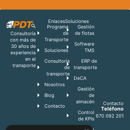
Enlaces
Soluciones
Programa
Gestión
de
de flotas
Consultoría
Transporte
con más de
Software
30 años de
Soluciones
TMS
experiencia
en el
Consultoría
ERP de
transporte
de
transporte
transporte
DeCA
Nosotros
Gestión
Blog
de
almacén
Contacto
Contacto
Teléfono
Control
670 092 201
de KPIs
App