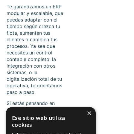
Te garantizamos un ERP
modular y escalable, que
puedas adaptar con el
tiempo según crezca tu
flota, aumenten tus
clientes o cambien tus
procesos. Ya sea que
necesites un control
contable completo, la
integración con otros
sistemas, o la
digitalización total de tu
operativa, te orientamos
paso a paso.
Si estás pensando en
implementar un
ERP para
×
transporte
, o mejorar el
Ese sitio web utiliza
que ya tienes, no dudes
cookies
en contactarnos. Nuestro