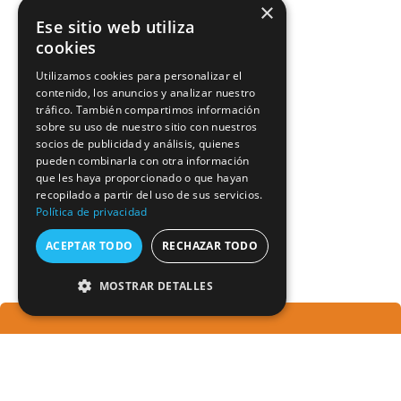
×
Ese sitio web utiliza
Si estás buscando una
forma de interpretar
cookies
correctamente los datos
Utilizamos cookies para personalizar el
del
tacógrafo digital
,
contenido, los anuncios y analizar nuestro
contacta con nosotros.
tráfico. También compartimos información
Te asesoramos sin
sobre su uso de nuestro sitio con nuestros
compromiso y te
socios de publicidad y análisis, quienes
pueden combinarla con otra información
ayudamos a dar el salto
que les haya proporcionado o que hayan
hacia una gestión
recopilado a partir del uso de sus servicios.
inteligente y conectada
Política de privacidad
de tu flota.
ACEPTAR TODO
RECHAZAR TODO
MOSTRAR DETALLES
Te ayudamos a elegir el mejor
Cookies estrictamente necesarias
programa de transporte
Cookies de rendimiento