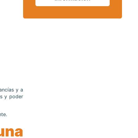
ancías y a
as y poder
te.
una