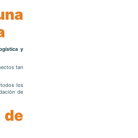
na
a
gística y
pectos tan
todos los
dación de
 de