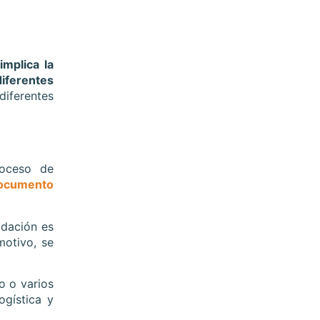
implica la
iferentes
iferentes
roceso de
ocumento
idación es
motivo, se
o o varios
ogística y