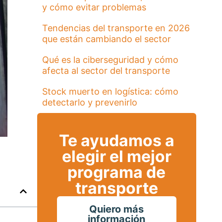
y cómo evitar problemas
Tendencias del transporte en 2026
que están cambiando el sector
Qué es la ciberseguridad y cómo
afecta al sector del transporte
Stock muerto en logística: cómo
detectarlo y prevenirlo
Te ayudamos a
elegir el mejor
programa de
transporte
Quiero más
información