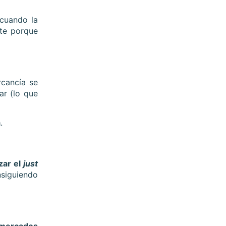
 cuando la
rte porque
rcancía se
ar (lo que
a
.
zar el
just
nsiguiendo