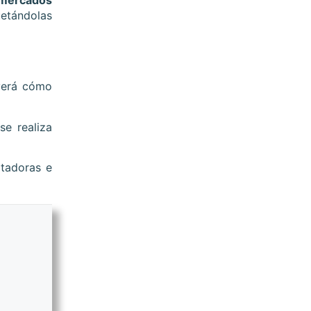
 mercados
tándolas
 verá cómo
se realiza
rtadoras e